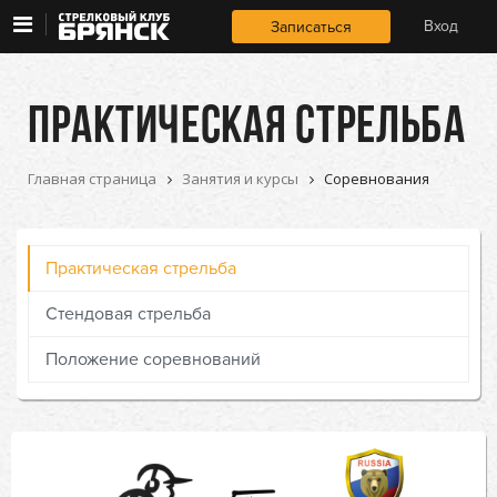
Занятия 
Занятия и курсы
Вход
Записаться
и курсы
Условия и цены
Условия 
ПРАКТИЧЕСКАЯ СТРЕЛЬБА
и цены
О клубе
О 
Главная страница
Занятия и курсы
Соревнования
клубе
Практическая стрельба
Стендовая стрельба
Положение соревнований