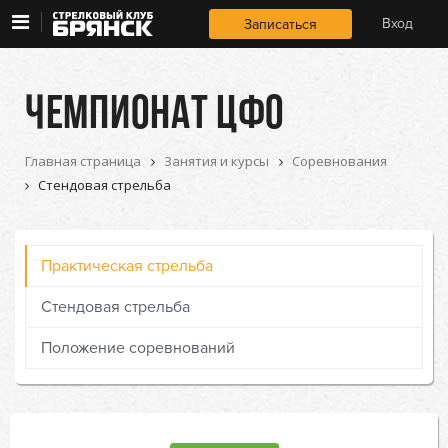
Занятия 
Занятия и курсы
Вход
Записаться
и курсы
Условия и цены
Условия 
ЧЕМПИОНАТ ЦФО
и цены
О клубе
О 
Главная страница
Занятия и курсы
Соревнования
клубе
Стендовая стрельба
Практическая стрельба
Стендовая стрельба
Положение соревнований