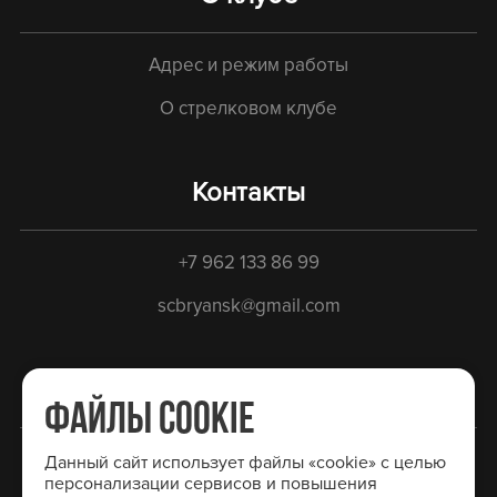
Адрес и режим работы
О стрелковом клубе
Контакты
+7 962 133 86 99
scbryansk@gmail.com
Социальные сети
ФАЙЛЫ COOKIE
Вконтакте
Данный сайт использует файлы «cookie» с целью
персонализации сервисов и повышения