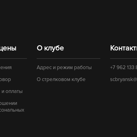
 цены
О клубе
Контак
щения
Адрес и режим работы
+7 962 133 
овор
О стрелковом клубе
scbryansk@
 и оплаты
ношении
сональных