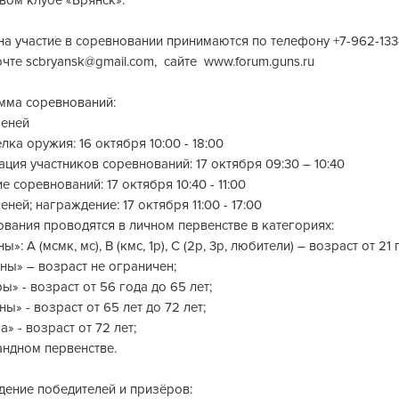
на участие в соревновании принимаются по телефону +7-962-133
почте
scbryansk@gmail.com
, сайте www.forum.guns.ru
мма соревнований:
шеней
лка оружия: 16 октября 10:00 - 18:00
ация участников соревнований: 17 октября 09:30 – 10:40
е соревнований: 17 октября 10:40 - 11:00
ней; награждение: 17 октября 11:00 - 17:00
вания проводятся в личном первенстве в категориях:
»: А (мсмк, мс), В (кмс, 1р), С (2р, 3р, любители) – возраст от 21 
ы» – возраст не ограничен;
ы» - возраст от 56 года до 65 лет;
ы» - возраст от 65 лет до 72 лет;
» - возраст от 72 лет;
андном первенстве.
ение победителей и призёров: