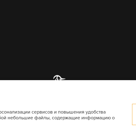
© «Стрелковый клуб Брянск»
ерсонализации сервисов и повышения удобства
собой небольшие файлы, содержащие информацию о
Разработка сайтов —
intelmediasoft.ru