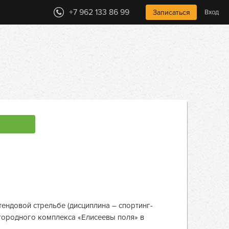
+7 962 133 86 99
Записаться
Вход
тендовой стрельбе (дисциплина – спортинг-
загородного комплекса «Елисеевы поля» в