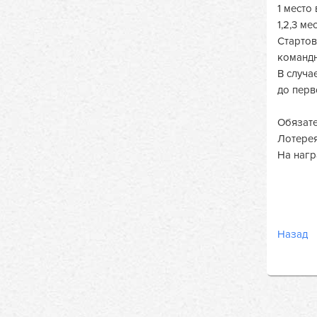
1 место 
1,2,3 ме
Стартов
командн
В случа
до перв
Обязате
Лотерея!
На нагр
Назад