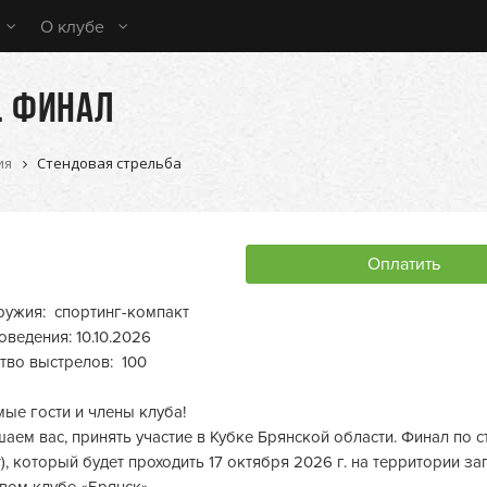
О клубе
. ФИНАЛ
ия
Стендовая стрельба
Оплатить
ружия: спортинг-компакт
оведения: 10.10.2026
тво выстрелов: 100
ые гости и члены клуба!
аем вас, принять участие в Кубке Брянской области. Финал по с
), который будет проходить 17 октября 2026 г. на территории 
вом клубе «Брянск».