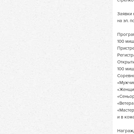
Заявки 
на эл. 
Програ
100 ми
Пристре
Регистр
Открыти
100 мише
Соревно
«Мужчины
«Женщин
«Сеньор
«Ветеран
«Мастера
и в ком
Награжд